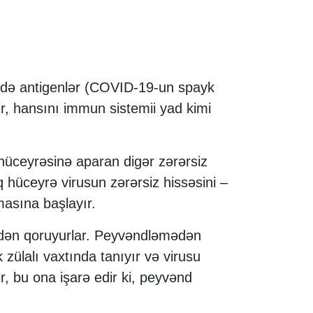
bində antigenlər (COVID-19-un spayk
r, hansını immun sistemii yad kimi
 hüceyrəsinə aparan digər zərərsiz
q hüceyrə virusun zərərsiz hissəsini –
masına başlayır.
dən qoruyurlar. Peyvəndləmədən
lalı vaxtında tanıyır və virusu
r, bu ona işarə edir ki, peyvənd