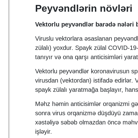
Peyvəndlərin növləri
Vektorlu peyvəndlər barədə nələri 
Viruslu vektorlara əsaslanan peyvəndl
zülalı) yoxdur. Spayk zülal COVID-19
tanıyır və ona qarşı anticisimləri yar
Vektorlu peyvəndlər koronavirusun spa
virusdan (vektordan) istifadə edirlər.
spayk zülalı yaratmağa başlayır, hansı
Məhz həmin anticisimlər orqanizmi 
sonra virus orqanizmə düşdüyü zaman
xəstəliyə səbəb olmazdan öncə məhv ed
işləyir.