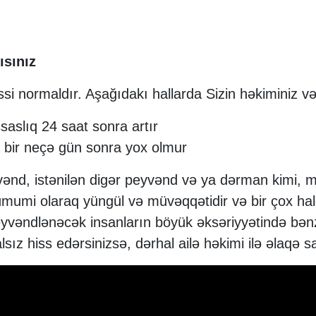
ısınız
si normaldır. Aşağıdakı hallarda Sizin həkiminiz və
saslıq 24 saat sonra artır
ya bir neçə gün sonra yox olmur
ənd, istənilən digər peyvənd və ya dərman kimi, m
ər ümumi olaraq yüngül və müvəqqətidir və bir çox 
 peyvəndlənəcək insanların böyük əksəriyyətində b
sız hiss edərsinizsə, dərhal ailə həkimi ilə əlaqə s