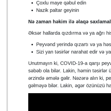
Çoxlu maye qəbul edin
Nazik paltar geyinin
Nə zaman həkim ilə əlaqə saxlamal
Əksər hallarda qızdırma və ya ağrı his
Peyvənd yerində qızartı və ya həs
Sizi yan təsirlər narahat edir və 
Unutmayın ki, COVID-19-a qarşı peyv
səbəb ola bilər. Lakin, həmin təsirl
ərzində əmələ gəlir. Nəzərə alın ki,
gəlməyə bilər. Lakin, əgər özünüzü hal