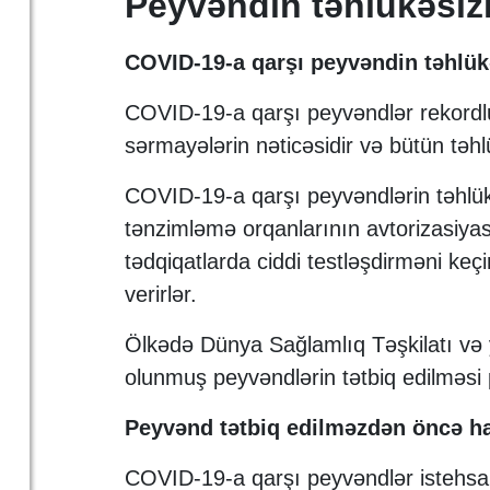
Peyvəndin təhlükəsizl
COVID-19-a qarşı peyvəndin təhlük
COVID-19-a qarşı peyvəndlər rekordlu
sərmayələrin nəticəsidir və bütün təhl
COVID-19-a qarşı peyvəndlərin təhlükə
tənzimləmə orqanlarının avtorizasiya
tədqiqatlarda ciddi testləşdirməni keçi
verirlər.
Ölkədə Dünya Sağlamlıq Təşkilatı və 
olunmuş peyvəndlərin tətbiq edilməsi pe
Peyvənd tətbiq edilməzdən öncə han
COVID-19-a qarşı peyvəndlər istehsalçı