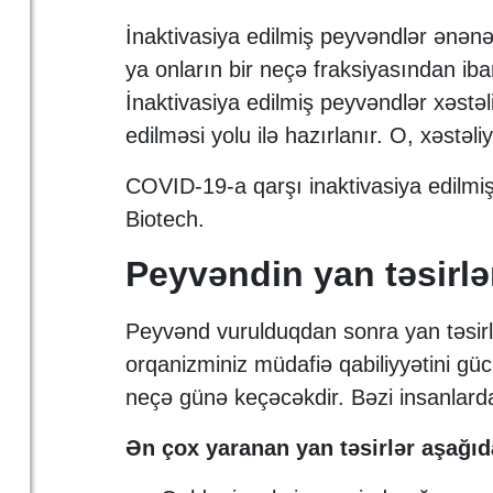
İnaktivasiya edilmiş peyvəndlər ənənəv
ya onların bir neçə fraksiyasından iba
İnaktivasiya edilmiş peyvəndlər xəstəl
edilməsi yolu ilə hazırlanır. O, xəstə
COVID-19-a qarşı inaktivasiya edilmi
Biotech.
Peyvəndin yan təsirlə
Peyvənd vurulduqdan sonra yan təsirlə
orqanizminiz müdafiə qabiliyyətini güclə
neçə günə keçəcəkdir. Bəzi insanlarda
Ən çox yaranan yan təsirlər aşağıda