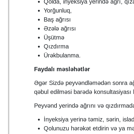
Qolda, inyeksiya yerində ağrı, qı
Yorğunluq,
Baş ağrısı
Əzələ ağrısı
Üşütmə
Qızdırma
Ürəkbulanma.
Faydalı məsləhətlər
Əgər Sizdə peyvəndləmədən sonra ağrı
qəbul edilməsi barədə konsultasiyası 
Peyvənd yerində ağrını və qızdırmad
İnyeksiya yerinə təmiz, sərin, isl
Qolunuzu hərəkət etdirin və ya mə