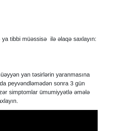
 ya tibbi müəssisə ilə əlaqə saxlayın:
üəyyən yan təsirlərin yaranmasına
halda peyvəndləmədən sonra 3 gün
ənzər simptomlar ümumiyyətlə əmələ
axlayın.