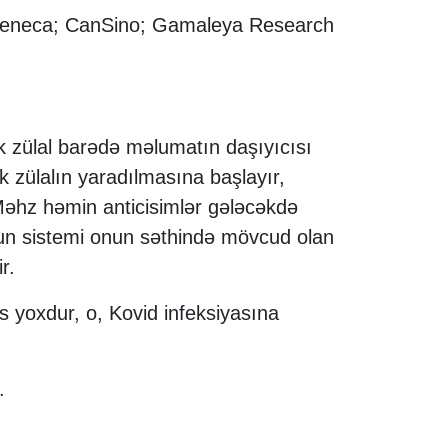
raZeneca; CanSino; Gamaleya Research
k zülal barədə məlumatın daşıyıcısı
 zülalın yaradılmasına başlayır,
 Məhz həmin anticisimlər gələcəkdə
un sistemi onun səthində mövcud olan
r.
us yoxdur, o, Kovid infeksiyasına
.