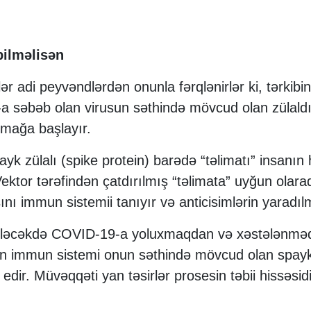
bilməlisən
ər adi peyvəndlərdən onunla fərqlənirlər ki, tərki
-a səbəb olan virusun səthində mövcud olan zülaldı
atmağa başlayır.
yk zülalı (spike protein) barədə “təlimatı” insanın
 Vektor tərəfindən çatdırılmış “təlimata” uyğun olara
nı immun sistemii tanıyır və anticisimlərin yaradıl
gələcəkdə COVID-19-a yoluxmaqdan və xəstələnmə
 immun sistemi onun səthində mövcud olan spayk zü
ir. Müvəqqəti yan təsirlər prosesin təbii hissəsidi