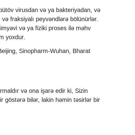
 bütöv virusdan və ya bakteriyadan, və
 və fraksiyalı peyvəndlərə bölünürlər.
imyəvi və ya fiziki proses ilə məhv
zm yoxdur.
-Beijing, Sinopharm-Wuhan, Bharat
aldır və ona işarə edir ki, Sizin
r göstərə bilər, lakin həmin təsirlər bir