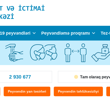
19 peyvəndləri
Peyvəndləmə proqramı
Tez-
2 930 677
Tam olaraq pey
Peyvəndin yan təsirləri
Peyvəndin təhlükəsizliyi