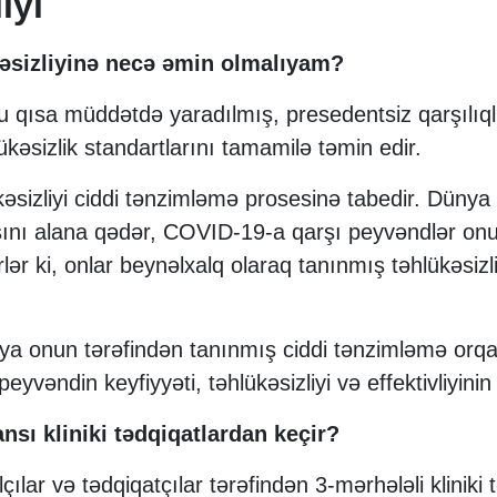
iyi
əsizliyinə necə əmin olmalıyam?
 qısa müddətdə yaradılmış, presedentsiz qarşılıq
ükəsizlik standartlarını tamamilə təmin edir.
sizliyi ciddi tənzimləmə prosesinə tabedir. Dünya S
sını alana qədər, COVID-19-a qarşı peyvəndlər onu 
rlər ki, onlar beynəlxalq olaraq tanınmış təhlükəsizl
ya onun tərəfindən tanınmış ciddi tənzimləmə orqan
yvəndin keyfiyyəti, təhlükəsizliyi və effektivliyinin
sı kliniki tədqiqatlardan keçir?
lar və tədqiqatçılar tərəfindən 3-mərhələli kliniki 