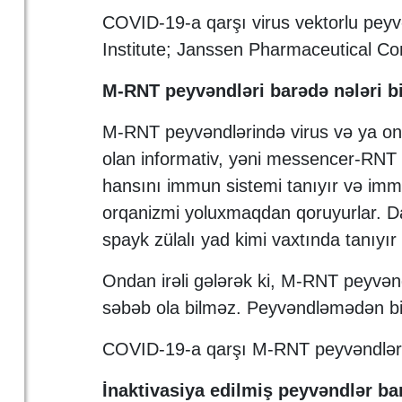
COVID-19-a qarşı virus vektorlu pey
Institute; Janssen Pharmaceutical C
M-RNT peyvəndləri barədə nələri b
M-RNT peyvəndlərində virus və ya onun
olan informativ, yəni messencer-RNT 
hansını immun sistemi tanıyır və immu
orqanizmi yoluxmaqdan qoruyurlar. D
spayk zülalı yad kimi vaxtında tanıyı
Ondan irəli gələrək ki, M-RNT peyvəndi
səbəb ola bilməz. Peyvəndləmədən bi
COVID-19-a qarşı M-RNT peyvəndləri 
İnaktivasiya edilmiş peyvəndlər ba