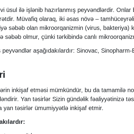
i üsul ilə işlənib hazırlanmış peyvəndlərdir. Onlar
rətdir. Müvafiq olaraq, iki əsas növə – tamhüceyrəli
iyə səbəb olan mikroorqanizmin (virus, bakteriya) k
liyə səbəb olmur, çünki tərkibində canlı mikroorqani
ş peyvəndlər aşağıdakılardır: Sinovac, Sinopharm
ri
rin inkişaf etməsi mümkündür, bu da tamamilə norm
ndirir. Yan təsirlər Sizin gündəlik fəaliyyətinizə təsi
 yan təsirlər ümumiyyətlə inkişaf etmir.
kılardır: