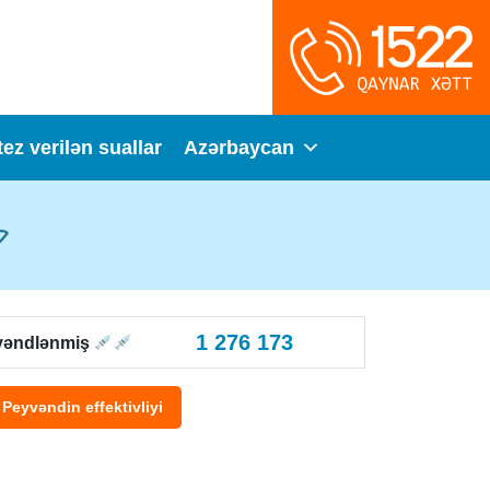
tez verilən suallar
Azərbaycan
1 276 173
vəndlənmiş
Peyvəndin effektivliyi