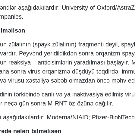
vəndlər aşağıdakılardır: University of Oxford/Ast
ompanies.
ilməlisən
 zülalının (spayk zülalının) fraqmenti deyil, spay
vardır. Peyvənd yeridildikdən sonra orqanizm spayk
n reaksiya – anticisimlərin yaradılması başlayır.
aha sonra virus orqanizmə düşdüyü təqdirdə, imm
r və virusu xəstəliyə səbəb olmazdan öncə məhv edi
nin tərkibində canlı və ya inaktivasiya edilmiş vir
r neçə gün sonra M-RNT öz-özünə dağılır.
aşağıdakılardır: Moderna/NIAID; Pfizer-BioNTech
rədə nələri bilməlisən