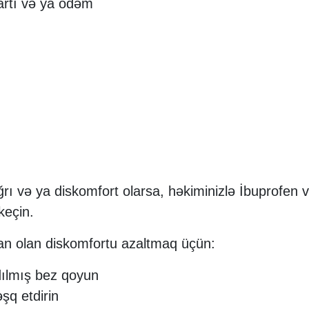
zartı və ya ödəm
 və ya diskomfort olarsa, həkiminizlə İbuprofen 
keçin.
an olan diskomfortu azaltmaq üçün:
adılmış bez qoyun
şq etdirin